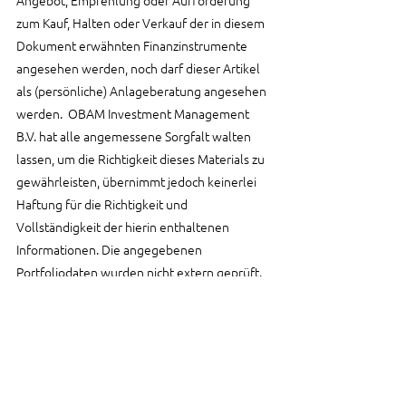
zum Kauf, Halten oder Verkauf der in diesem 
Dokument erwähnten Finanzinstrumente 
angesehen werden, noch darf dieser Artikel 
als (persönliche) Anlageberatung angesehen 
werden.  OBAM Investment Management 
B.V. hat alle angemessene Sorgfalt walten 
lassen, um die Richtigkeit dieses Materials zu 
gewährleisten, übernimmt jedoch keinerlei 
Haftung für die Richtigkeit und 
Vollständigkeit der hierin enthaltenen 
Informationen. Die angegebenen 
Portfoliodaten wurden nicht extern geprüft. 
OBAM Investment Management B.V. ist nicht 
verpflichtet, die hierin enthaltenen 
Informationen zu aktualisieren oder zu 
ändern. Aus diesem Material können keine 
Rechte abgeleitet werden.