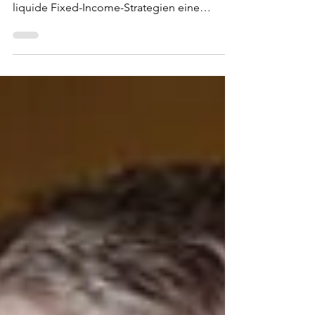
Gerade in Zeiten anhaltender
Inflationssorgen und Marktunsicherheit sind
liquide Fixed-Income-Strategien eine
attraktive Anlagelösung....