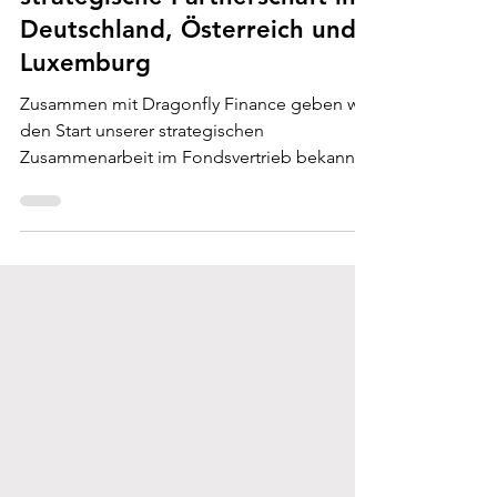
strategische Partnerschaft in
Deutschland, Österreich und
Luxemburg
Zusammen mit Dragonfly Finance geben wir
den Start unserer strategischen
Zusammenarbeit im Fondsvertrieb bekannt.
Ziel der Partnerschaft ist es, ausgewählte und
renommierte Asset Manager in Deutschland,
Österreich und Luxemburg gezielt zu
positionieren und nachhaltiges Wachstum in
allen drei Märkten zu fördern. Vertriebserfolg
im Wholesale und institutionellen Geschäft
basiert auf lokaler Kundennähe,
Verlässlichkeit und einem starken Netzwerk –
genau hier setzen Christian Pab