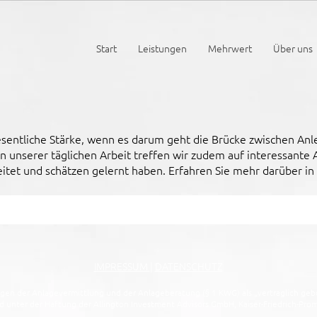
Start
Leistungen
Mehrwert
Über uns
esentliche Stärke, wenn es darum geht die Brücke zwischen An
 unserer täglichen Arbeit treffen wir zudem auf interessante 
tet und schätzen gelernt haben. Erfahren Sie mehr darüber in
IMPRESSUM
|
DATENSCHUTZ
gen der Anlagevermittlung und der Anlageberatung (§ 1 KWG) als „vertraglich geb
 unter der Haftung der Allington Investment Advisors GmbH, Kaiser-Friedrich-Pro