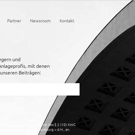
Partner
Newsroom
Kontakt
legern und
Anlageprofis, mit denen
 unseren Beiträgen:
undener Vermittler" im Sinne des § 2 (10) KWG
menade 127, 61348 Bad Homburg v.d.H., an.