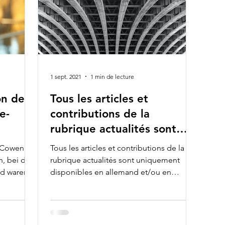
en
hristian
1 sept. 2021
1 min de lecture
on der
Tous les articles et
e-
contributions de la
rubrique actualités sont
uniquement disponibles en
. Cowen
Tous les articles et contributions de la
allemand
, bei der
rubrique actualités sont uniquement
d waren,
disponibles en allemand et/ou en
anglais.