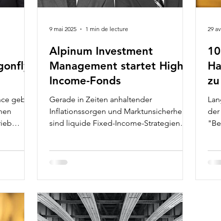
9 mai 2025
1 min de lecture
29 av
Alpinum Investment
10
gonfly
Management startet High-
Ha
Income-Fonds
zu
schaft
nce geben
Gerade in Zeiten anhaltender
Lan
rreich
chen
Inflationssorgen und Marktunsicherheit
der
rieb
sind liquide Fixed-Income-Strategien
"Be
st es,
eine attraktive Anlagelösung....
Der 
Asset
reich und
ieren und
 drei
folg im
 Geschäft
,