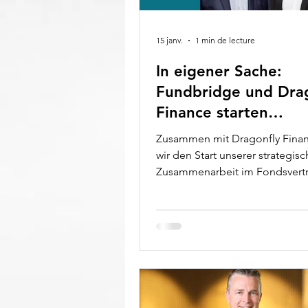
15 janv.
1 min de lecture
In eigener Sache:
Fundbridge und Dra
Finance starten
strategische Partner
Zusammen mit Dragonfly Fina
in Deutschland, Öste
wir den Start unserer strategis
und Luxemburg
Zusammenarbeit im Fondsvert
bekannt. Ziel der Partnerschaft i
ausgewählte und renommierte 
Manager in Deutschland, Öster
Luxemburg gezielt zu position
nachhaltiges Wachstum in allen
Märkten zu fördern. Vertriebser
Wholesale und institutionellen
basiert auf lokaler Kundennähe